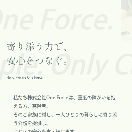
e Force.
寄り添う力で、
e. Only Car
安心をつなぐ。
Hello, we are One Force.
私たち株式会社One Forceは、重度の障がいを抱
える方、高齢者、
そのご家族に対し、一人ひとりの暮らしに寄り添
う介護を提供し、
心からの安心を支え続けます。