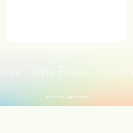
ce -
One Force -
One For
© One Force. All rights reserved.